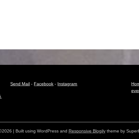
Send Mail
-
Facebook
-
Instagram
Hom
eve
i
,
©2026
| Built using WordPress and
Responsive Blogily
theme by Super