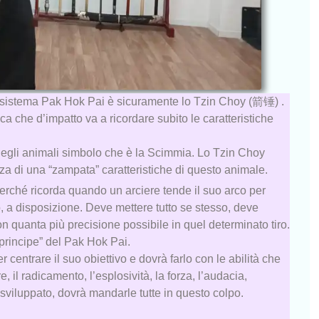
l sistema Pak Hok Pai è sicuramente lo Tzin Choy (箭锤) .
ca che d’impatto va a ricordare subito le caratteristiche
 degli animali simbolo che è la Scimmia. Lo Tzin Choy
zza di una “zampata” caratteristiche di questo animale.
rché ricorda quando un arciere tende il suo arco per
, a disposizione. Deve mettere tutto se stesso, deve
n quanta più precisione possibile in quel determinato tiro.
 “principe” del Pak Hok Pai.
r centrare il suo obiettivo e dovrà farlo con le abilità che
 il radicamento, l’esplosività, la forza, l’audacia,
a sviluppato, dovrà mandarle tutte in questo colpo.