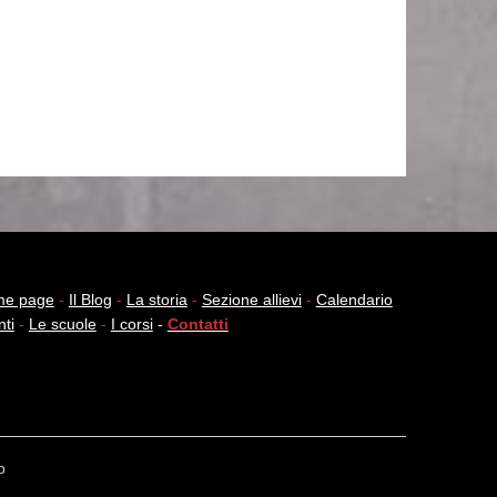
e page
-
Il Blog
-
La storia
-
Sezione allievi
-
Calendario
nti
-
Le scuole
-
I corsi
-
Contatti
b