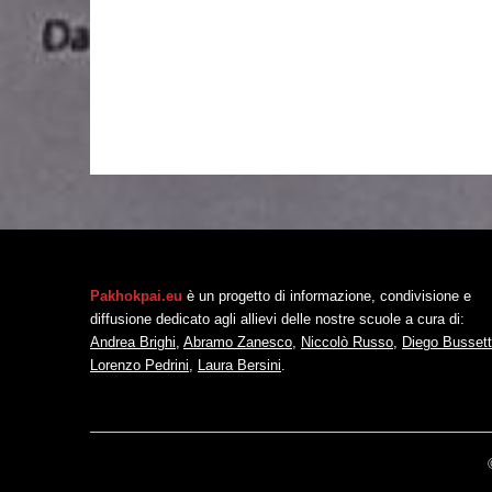
Pakhokpai.eu
è un progetto di informazione, condivisione e
diffusione dedicato agli allievi delle nostre scuole a cura di:
Andrea Brighi
,
Abramo Zanesco
,
Niccolò Russo
,
Diego Bussett
Lorenzo Pedrini
,
Laura Bersini
.