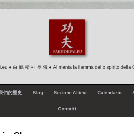
.eu ● 白 鶴 精 神 長 傳 ● Alimenta la fiamma dello spirito della 
ry-我們的歷史
Blog
Sezione Allievi
Calendario
Contatti