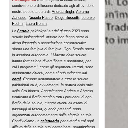
condivisione e diffusione dedicato agli allievi delle
nostre scuole a cura di:
Andrea Brighi
,
Abramo
Zanesco
,
Niccolò Russo
,
Diego Bussetti
,
Lorenzo
Pedrini
,
Laura Bersini
.
Le
Scuole
pakhokpai.eu dal giugno 2023 sono
scuole indipendenti, ovvero non fanno parte di
alcun lignaggio o associazione commerciale:
siamo una famiglia di famiglie. Ogni Scuola opera
in assoluta autonomia. I Maestri delle scuole
hanno formazione diversificata e autonoma, per
cui i programmi, come gli argomenti trattati, sono
ovviamente diversi, come si può evincere dai
corsi
. Comune denominatore a tutte le scuole
pakhokpai.eu è, ovviamente, la pratica dello stile
della Gru bianca. Annualmente Andrea e Abramo
verificano il livello tecnico tutti i praticanti di ogni
livello delle scuole, mentre eventuali esami di
passaggi di fascia, quando presenti, sono
organizzati autonomamente dalle singole scuole.
Condividiamo un
calendario
per eventi a cui ogni
allievo delle scuole puo' partecipare, organizziamo