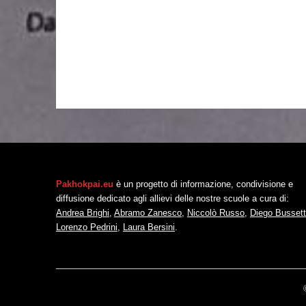
Pakhokpai.eu
è un progetto di informazione, condivisione e
diffusione dedicato agli allievi delle nostre scuole a cura di:
Andrea Brighi
,
Abramo Zanesco
,
Niccolò Russo
,
Diego Bussett
Lorenzo Pedrini
,
Laura Bersini
.