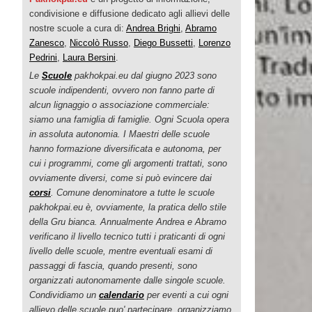
condivisione e diffusione dedicato agli allievi delle
nostre scuole a cura di:
Andrea Brighi
,
Abramo
Zanesco
,
Niccolò Russo
,
Diego Bussetti
,
Lorenzo
Pedrini
,
Laura Bersini
.
Le
Scuole
pakhokpai.eu dal giugno 2023 sono
scuole indipendenti, ovvero non fanno parte di
alcun lignaggio o associazione commerciale:
siamo una famiglia di famiglie. Ogni Scuola opera
in assoluta autonomia. I Maestri delle scuole
hanno formazione diversificata e autonoma, per
cui i programmi, come gli argomenti trattati, sono
ovviamente diversi, come si può evincere dai
corsi
. Comune denominatore a tutte le scuole
pakhokpai.eu è, ovviamente, la pratica dello stile
della Gru bianca. Annualmente Andrea e Abramo
verificano il livello tecnico tutti i praticanti di ogni
livello delle scuole, mentre eventuali esami di
passaggi di fascia, quando presenti, sono
organizzati autonomamente dalle singole scuole.
Condividiamo un
calendario
per eventi a cui ogni
allievo delle scuole puo' partecipare, organizziamo