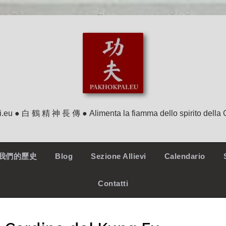
.eu ● 白 鶴 精 神 長 傳 ● Alimenta la fiamma dello spirito della 
ry-我們的歷史
Blog
Sezione Allievi
Calendario
Contatti