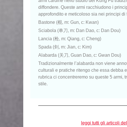
armi cardine nello studio del Kung Fu tradi
diffondere. Queste armi racchiudono i princip
approfondito e meticoloso sia nei principi di 
Bastone (棍, m: Gun, c: Kwan)
Sciabola (单刀, m: Dan Dao, c: Dan Dou)
Lancia (枪, m: Qiang, c: Cheng)
Spada (剑, m: Jian, c: Kim)
Alabarda (关刀, Guan Dao, c: Gwan Dou)
Tradizionalmente l’alabarda non viene annov
culturali e pratiche ritengo che essa debba es
rubrica ci concentreremo su queste 5 armi, t
stile.
leggi tutti gli articoli 