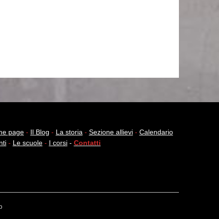
e page
-
Il Blog
-
La storia
-
Sezione allievi
-
Calendario
nti
-
Le scuole
-
I corsi
-
Contatti
b