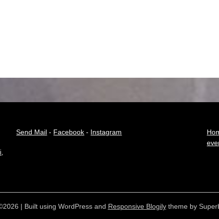
Send Mail
-
Facebook
-
Instagram
Hom
eve
i
,
©2026
| Built using WordPress and
Responsive Blogily
theme by Super